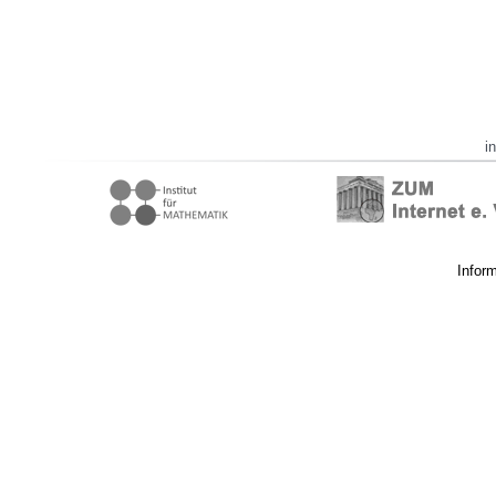
i
Infor