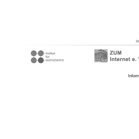
i
Infor