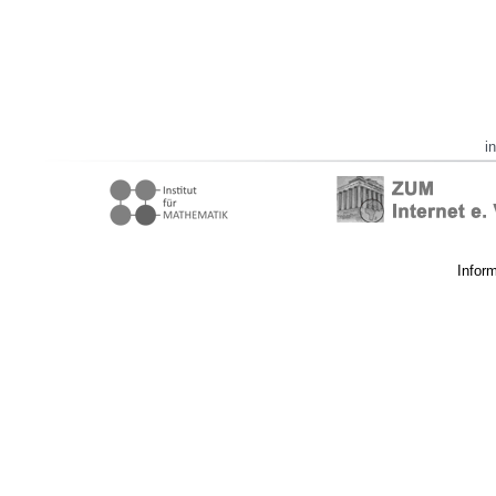
i
Infor