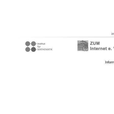
i
Infor