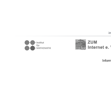
i
Infor