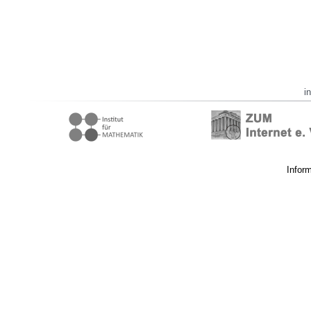
i
Infor