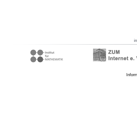
i
Infor