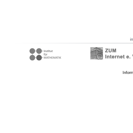
i
Infor