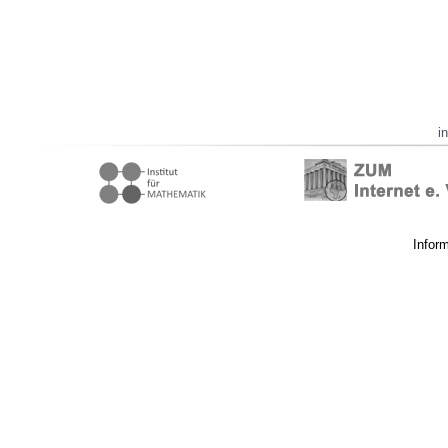
i
Infor