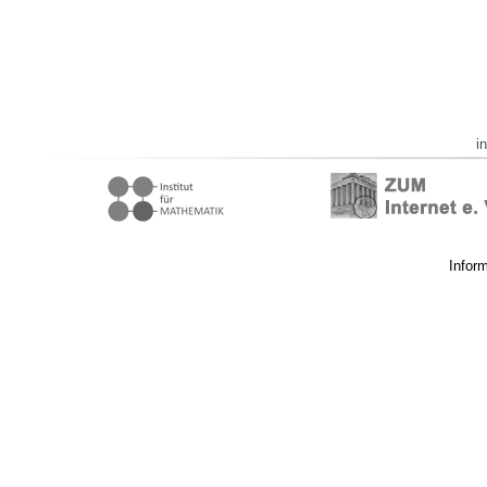
i
Infor