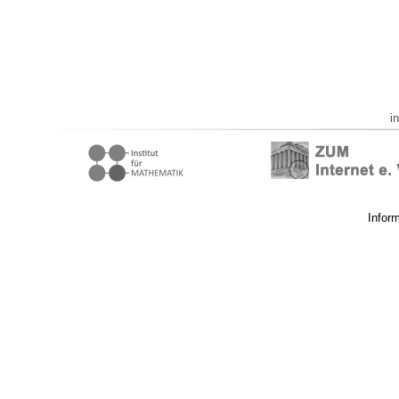
i
Infor