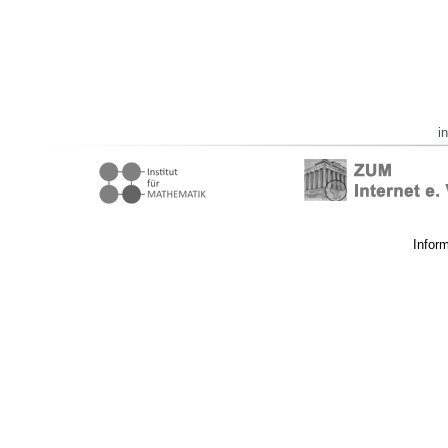
i
Infor