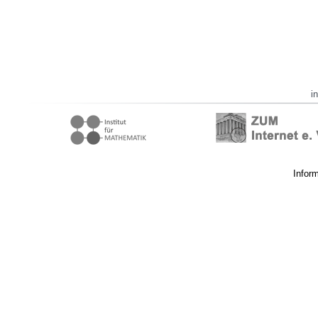
i
Infor