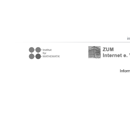
i
Infor