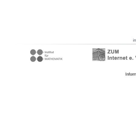
i
Infor