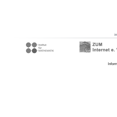
i
Infor