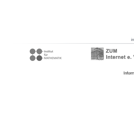
i
Infor