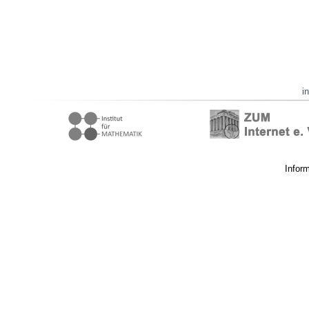
i
Infor