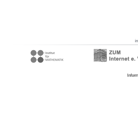
i
Infor