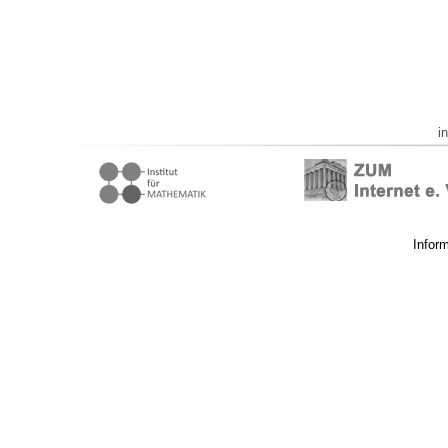
i
Infor