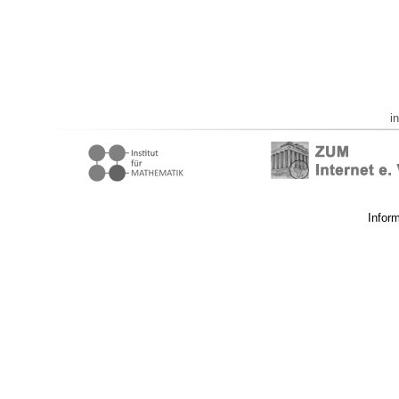
i
Infor