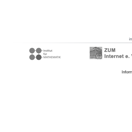
i
Infor