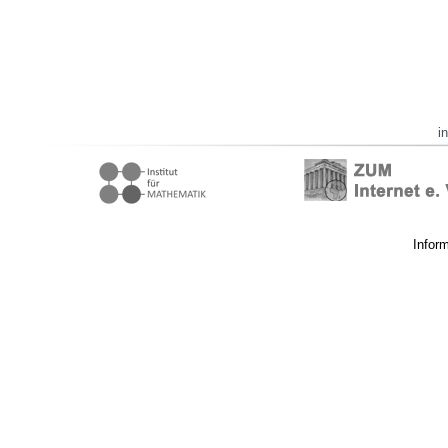
i
Infor