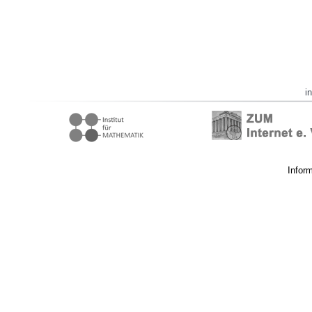
i
Infor