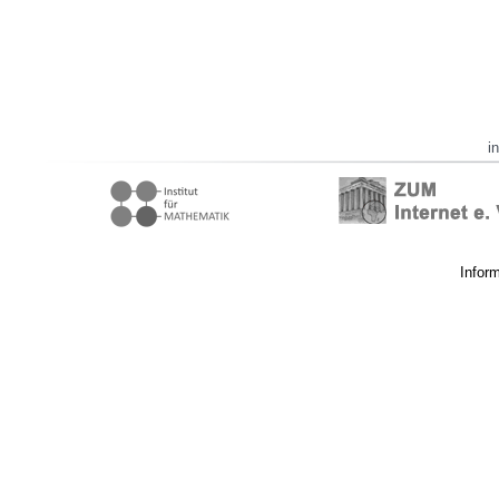
i
Infor