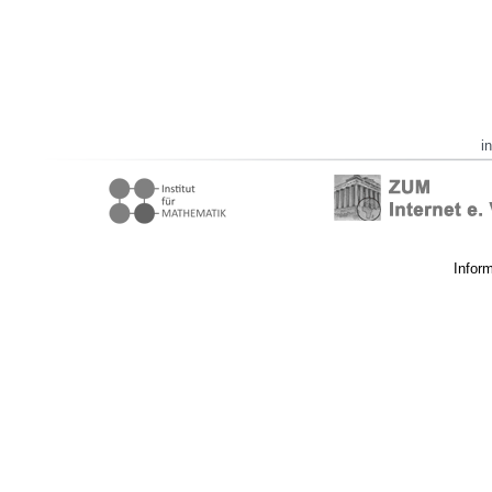
i
Infor