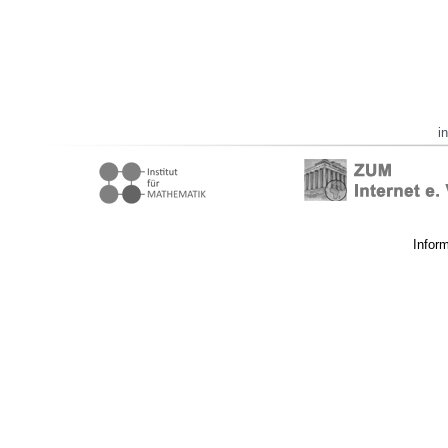
i
Infor