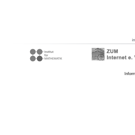
i
Infor