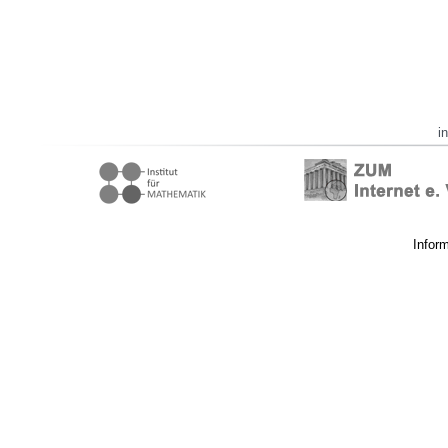
i
Infor