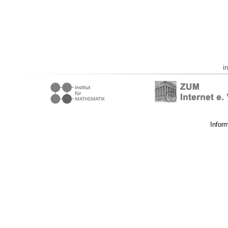
i
Infor