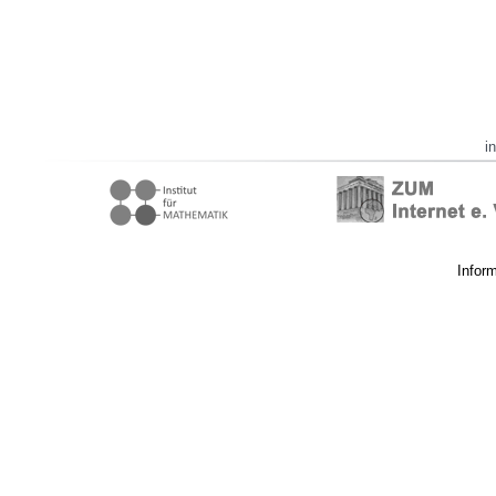
i
Infor