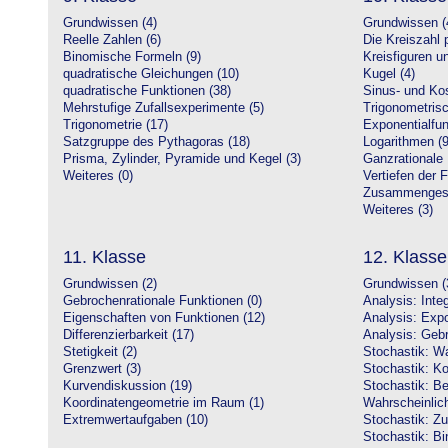
Grundwissen (4)
Grundwissen (
Reelle Zahlen (6)
Die Kreiszahl p
Binomische Formeln (9)
Kreisfiguren 
quadratische Gleichungen (10)
Kugel (4)
quadratische Funktionen (38)
Sinus- und Kos
Mehrstufige Zufallsexperimente (5)
Trigonometrisc
Trigonometrie (17)
Exponentialfun
Satzgruppe des Pythagoras (18)
Logarithmen (9
Prisma, Zylinder, Pyramide und Kegel (3)
Ganzrationale 
Weiteres (0)
Vertiefen der 
Zusammengeset
Weiteres (3)
11. Klasse
12. Klasse
Grundwissen (2)
Grundwissen (
Gebrochenrationale Funktionen (0)
Analysis: Inte
Eigenschaften von Funktionen (12)
Analysis: Expo
Differenzierbarkeit (17)
Analysis: Gebr
Stetigkeit (2)
Stochastik: Wa
Grenzwert (3)
Stochastik: Ko
Kurvendiskussion (19)
Stochastik: Be
Koordinatengeometrie im Raum (1)
Wahrscheinlich
Extremwertaufgaben (10)
Stochastik: Zu
Stochastik: Bi