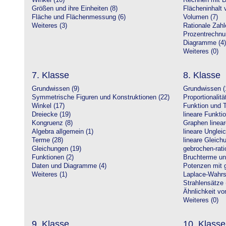
Winkel (10)
Rechnen mit D
Größen und ihre Einheiten (8)
Flächeninhalt 
Fläche und Flächenmessung (6)
Volumen (7)
Weiteres (3)
Rationale Zahl
Prozentrechnu
Diagramme (4)
Weiteres (0)
7. Klasse
8. Klasse
Grundwissen (9)
Grundwissen (
Symmetrische Figuren und Konstruktionen (22)
Proportionalitä
Winkel (17)
Funktion und T
Dreiecke (19)
lineare Funkti
Kongruenz (8)
Graphen linear
Algebra allgemein (1)
lineare Unglei
Terme (28)
lineare Gleic
Gleichungen (19)
gebrochen-rati
Funktionen (2)
Bruchterme un
Daten und Diagramme (4)
Potenzen mit 
Weiteres (1)
Laplace-Wahrsc
Strahlensätze 
Ähnlichkeit vo
Weiteres (0)
9. Klasse
10. Klasse