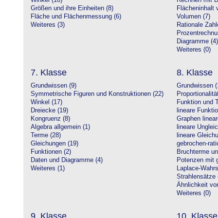
Winkel (10)
Rechnen mit D
Größen und ihre Einheiten (8)
Flächeninhalt 
Fläche und Flächenmessung (6)
Volumen (7)
Weiteres (3)
Rationale Zahl
Prozentrechnu
Diagramme (4)
Weiteres (0)
7. Klasse
8. Klasse
Grundwissen (9)
Grundwissen (
Symmetrische Figuren und Konstruktionen (22)
Proportionalitä
Winkel (17)
Funktion und T
Dreiecke (19)
lineare Funkti
Kongruenz (8)
Graphen linear
Algebra allgemein (1)
lineare Unglei
Terme (28)
lineare Gleic
Gleichungen (19)
gebrochen-rati
Funktionen (2)
Bruchterme un
Daten und Diagramme (4)
Potenzen mit 
Weiteres (1)
Laplace-Wahrsc
Strahlensätze 
Ähnlichkeit vo
Weiteres (0)
9. Klasse
10. Klasse