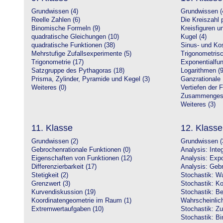
Grundwissen (4)
Grundwissen (
Reelle Zahlen (6)
Die Kreiszahl p
Binomische Formeln (9)
Kreisfiguren 
quadratische Gleichungen (10)
Kugel (4)
quadratische Funktionen (38)
Sinus- und Kos
Mehrstufige Zufallsexperimente (5)
Trigonometrisc
Trigonometrie (17)
Exponentialfun
Satzgruppe des Pythagoras (18)
Logarithmen (9
Prisma, Zylinder, Pyramide und Kegel (3)
Ganzrationale 
Weiteres (0)
Vertiefen der 
Zusammengeset
Weiteres (3)
11. Klasse
12. Klasse
Grundwissen (2)
Grundwissen (
Gebrochenrationale Funktionen (0)
Analysis: Inte
Eigenschaften von Funktionen (12)
Analysis: Expo
Differenzierbarkeit (17)
Analysis: Gebr
Stetigkeit (2)
Stochastik: Wa
Grenzwert (3)
Stochastik: Ko
Kurvendiskussion (19)
Stochastik: Be
Koordinatengeometrie im Raum (1)
Wahrscheinlich
Extremwertaufgaben (10)
Stochastik: Zu
Stochastik: Bi