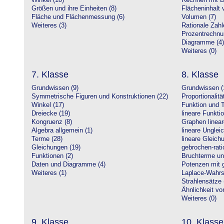
Winkel (10)
Rechnen mit D
Größen und ihre Einheiten (8)
Flächeninhalt 
Fläche und Flächenmessung (6)
Volumen (7)
Weiteres (3)
Rationale Zahl
Prozentrechnu
Diagramme (4)
Weiteres (0)
7. Klasse
8. Klasse
Grundwissen (9)
Grundwissen (
Symmetrische Figuren und Konstruktionen (22)
Proportionalitä
Winkel (17)
Funktion und T
Dreiecke (19)
lineare Funkti
Kongruenz (8)
Graphen linear
Algebra allgemein (1)
lineare Unglei
Terme (28)
lineare Gleic
Gleichungen (19)
gebrochen-rati
Funktionen (2)
Bruchterme un
Daten und Diagramme (4)
Potenzen mit 
Weiteres (1)
Laplace-Wahrsc
Strahlensätze 
Ähnlichkeit vo
Weiteres (0)
9. Klasse
10. Klasse