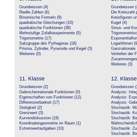
Grundwissen (4)
Grundwissen (
Reelle Zahlen (6)
Die Kreiszahl p
Binomische Formeln (9)
Kreisfiguren 
quadratische Gleichungen (10)
Kugel (4)
quadratische Funktionen (38)
Sinus- und Kos
Mehrstufige Zufallsexperimente (5)
Trigonometrisc
Trigonometrie (17)
Exponentialfun
Satzgruppe des Pythagoras (18)
Logarithmen (9
Prisma, Zylinder, Pyramide und Kegel (3)
Ganzrationale 
Weiteres (0)
Vertiefen der 
Zusammengeset
Weiteres (3)
11. Klasse
12. Klasse
Grundwissen (2)
Grundwissen (
Gebrochenrationale Funktionen (0)
Analysis: Inte
Eigenschaften von Funktionen (12)
Analysis: Expo
Differenzierbarkeit (17)
Analysis: Gebr
Stetigkeit (2)
Stochastik: Wa
Grenzwert (3)
Stochastik: Ko
Kurvendiskussion (19)
Stochastik: Be
Koordinatengeometrie im Raum (1)
Wahrscheinlich
Extremwertaufgaben (10)
Stochastik: Zu
Stochastik: Bi