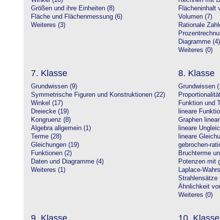
Winkel (10)
Rechnen mit D
Größen und ihre Einheiten (8)
Flächeninhalt 
Fläche und Flächenmessung (6)
Volumen (7)
Weiteres (3)
Rationale Zahl
Prozentrechnu
Diagramme (4)
Weiteres (0)
7. Klasse
8. Klasse
Grundwissen (9)
Grundwissen (
Symmetrische Figuren und Konstruktionen (22)
Proportionalitä
Winkel (17)
Funktion und T
Dreiecke (19)
lineare Funkti
Kongruenz (8)
Graphen linear
Algebra allgemein (1)
lineare Unglei
Terme (28)
lineare Gleic
Gleichungen (19)
gebrochen-rati
Funktionen (2)
Bruchterme un
Daten und Diagramme (4)
Potenzen mit 
Weiteres (1)
Laplace-Wahrsc
Strahlensätze 
Ähnlichkeit vo
Weiteres (0)
9. Klasse
10. Klasse