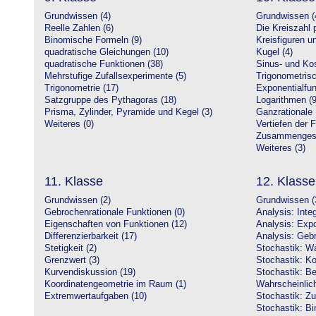
Grundwissen (4)
Grundwissen (
Reelle Zahlen (6)
Die Kreiszahl p
Binomische Formeln (9)
Kreisfiguren 
quadratische Gleichungen (10)
Kugel (4)
quadratische Funktionen (38)
Sinus- und Kos
Mehrstufige Zufallsexperimente (5)
Trigonometrisc
Trigonometrie (17)
Exponentialfun
Satzgruppe des Pythagoras (18)
Logarithmen (9
Prisma, Zylinder, Pyramide und Kegel (3)
Ganzrationale 
Weiteres (0)
Vertiefen der 
Zusammengeset
Weiteres (3)
11. Klasse
12. Klasse
Grundwissen (2)
Grundwissen (
Gebrochenrationale Funktionen (0)
Analysis: Inte
Eigenschaften von Funktionen (12)
Analysis: Expo
Differenzierbarkeit (17)
Analysis: Gebr
Stetigkeit (2)
Stochastik: Wa
Grenzwert (3)
Stochastik: Ko
Kurvendiskussion (19)
Stochastik: Be
Koordinatengeometrie im Raum (1)
Wahrscheinlich
Extremwertaufgaben (10)
Stochastik: Zu
Stochastik: Bi