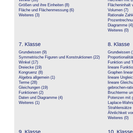
Winkel (10)
Rechnen mit D
Größen und ihre Einheiten (8)
Flächeninhalt 
Fläche und Flächenmessung (6)
Volumen (7)
Weiteres (3)
Rationale Zahl
Prozentrechnu
Diagramme (4)
Weiteres (0)
7. Klasse
8. Klasse
Grundwissen (9)
Grundwissen (
Symmetrische Figuren und Konstruktionen (22)
Proportionalitä
Winkel (17)
Funktion und T
Dreiecke (19)
lineare Funkti
Kongruenz (8)
Graphen linear
Algebra allgemein (1)
lineare Unglei
Terme (28)
lineare Gleic
Gleichungen (19)
gebrochen-rati
Funktionen (2)
Bruchterme un
Daten und Diagramme (4)
Potenzen mit 
Weiteres (1)
Laplace-Wahrsc
Strahlensätze 
Ähnlichkeit vo
Weiteres (0)
9. Klasse
10. Klasse