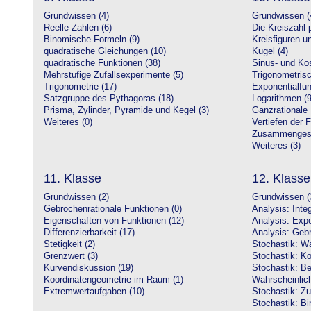
Grundwissen (4)
Grundwissen (
Reelle Zahlen (6)
Die Kreiszahl p
Binomische Formeln (9)
Kreisfiguren 
quadratische Gleichungen (10)
Kugel (4)
quadratische Funktionen (38)
Sinus- und Kos
Mehrstufige Zufallsexperimente (5)
Trigonometrisc
Trigonometrie (17)
Exponentialfun
Satzgruppe des Pythagoras (18)
Logarithmen (9
Prisma, Zylinder, Pyramide und Kegel (3)
Ganzrationale 
Weiteres (0)
Vertiefen der 
Zusammengeset
Weiteres (3)
11. Klasse
12. Klasse
Grundwissen (2)
Grundwissen (
Gebrochenrationale Funktionen (0)
Analysis: Inte
Eigenschaften von Funktionen (12)
Analysis: Expo
Differenzierbarkeit (17)
Analysis: Gebr
Stetigkeit (2)
Stochastik: Wa
Grenzwert (3)
Stochastik: Ko
Kurvendiskussion (19)
Stochastik: Be
Koordinatengeometrie im Raum (1)
Wahrscheinlich
Extremwertaufgaben (10)
Stochastik: Zu
Stochastik: Bi