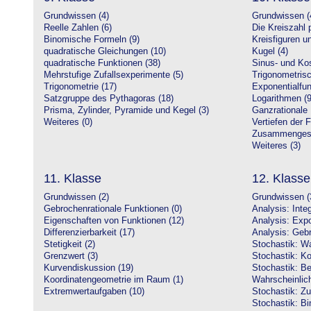
Grundwissen (4)
Grundwissen (
Reelle Zahlen (6)
Die Kreiszahl p
Binomische Formeln (9)
Kreisfiguren 
quadratische Gleichungen (10)
Kugel (4)
quadratische Funktionen (38)
Sinus- und Kos
Mehrstufige Zufallsexperimente (5)
Trigonometrisc
Trigonometrie (17)
Exponentialfun
Satzgruppe des Pythagoras (18)
Logarithmen (9
Prisma, Zylinder, Pyramide und Kegel (3)
Ganzrationale 
Weiteres (0)
Vertiefen der 
Zusammengeset
Weiteres (3)
11. Klasse
12. Klasse
Grundwissen (2)
Grundwissen (
Gebrochenrationale Funktionen (0)
Analysis: Inte
Eigenschaften von Funktionen (12)
Analysis: Expo
Differenzierbarkeit (17)
Analysis: Gebr
Stetigkeit (2)
Stochastik: Wa
Grenzwert (3)
Stochastik: Ko
Kurvendiskussion (19)
Stochastik: Be
Koordinatengeometrie im Raum (1)
Wahrscheinlich
Extremwertaufgaben (10)
Stochastik: Zu
Stochastik: Bi