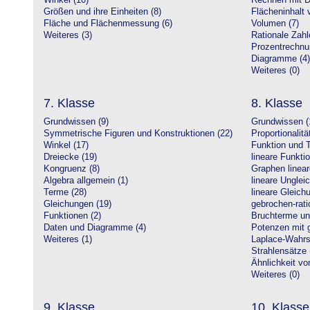
Winkel (10)
Rechnen mit D
Größen und ihre Einheiten (8)
Flächeninhalt 
Fläche und Flächenmessung (6)
Volumen (7)
Weiteres (3)
Rationale Zahl
Prozentrechnu
Diagramme (4)
Weiteres (0)
7. Klasse
8. Klasse
Grundwissen (9)
Grundwissen (
Symmetrische Figuren und Konstruktionen (22)
Proportionalitä
Winkel (17)
Funktion und T
Dreiecke (19)
lineare Funkti
Kongruenz (8)
Graphen linear
Algebra allgemein (1)
lineare Unglei
Terme (28)
lineare Gleic
Gleichungen (19)
gebrochen-rati
Funktionen (2)
Bruchterme un
Daten und Diagramme (4)
Potenzen mit 
Weiteres (1)
Laplace-Wahrsc
Strahlensätze 
Ähnlichkeit vo
Weiteres (0)
9. Klasse
10. Klasse