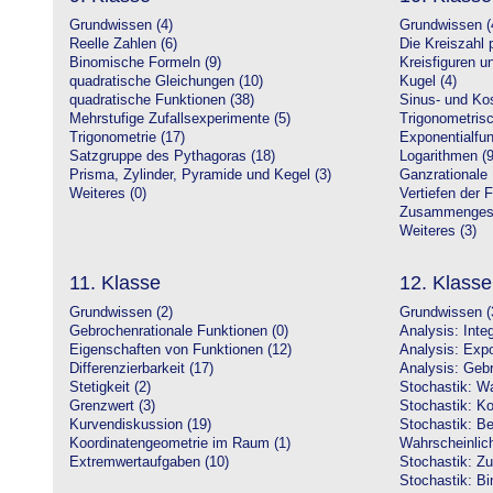
Grundwissen (4)
Grundwissen (
Reelle Zahlen (6)
Die Kreiszahl p
Binomische Formeln (9)
Kreisfiguren 
quadratische Gleichungen (10)
Kugel (4)
quadratische Funktionen (38)
Sinus- und Kos
Mehrstufige Zufallsexperimente (5)
Trigonometrisc
Trigonometrie (17)
Exponentialfun
Satzgruppe des Pythagoras (18)
Logarithmen (9
Prisma, Zylinder, Pyramide und Kegel (3)
Ganzrationale 
Weiteres (0)
Vertiefen der 
Zusammengeset
Weiteres (3)
11. Klasse
12. Klasse
Grundwissen (2)
Grundwissen (
Gebrochenrationale Funktionen (0)
Analysis: Inte
Eigenschaften von Funktionen (12)
Analysis: Expo
Differenzierbarkeit (17)
Analysis: Gebr
Stetigkeit (2)
Stochastik: Wa
Grenzwert (3)
Stochastik: Ko
Kurvendiskussion (19)
Stochastik: Be
Koordinatengeometrie im Raum (1)
Wahrscheinlich
Extremwertaufgaben (10)
Stochastik: Zu
Stochastik: Bi