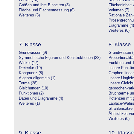
Winkel (10)
Rechnen mit D
Größen und ihre Einheiten (8)
Flächeninhalt 
Fläche und Flächenmessung (6)
Volumen (7)
Weiteres (3)
Rationale Zahl
Prozentrechnu
Diagramme (4)
Weiteres (0)
7. Klasse
8. Klasse
Grundwissen (9)
Grundwissen (
Symmetrische Figuren und Konstruktionen (22)
Proportionalitä
Winkel (17)
Funktion und T
Dreiecke (19)
lineare Funkti
Kongruenz (8)
Graphen linear
Algebra allgemein (1)
lineare Unglei
Terme (28)
lineare Gleic
Gleichungen (19)
gebrochen-rati
Funktionen (2)
Bruchterme un
Daten und Diagramme (4)
Potenzen mit 
Weiteres (1)
Laplace-Wahrsc
Strahlensätze 
Ähnlichkeit vo
Weiteres (0)
9. Klasse
10. Klasse