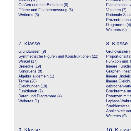
Winkel (10)
Rechnen mit D
Größen und ihre Einheiten (8)
Flächeninhalt 
Fläche und Flächenmessung (6)
Volumen (7)
Weiteres (3)
Rationale Zahl
Prozentrechnu
Diagramme (4)
Weiteres (0)
7. Klasse
8. Klasse
Grundwissen (9)
Grundwissen (
Symmetrische Figuren und Konstruktionen (22)
Proportionalitä
Winkel (17)
Funktion und T
Dreiecke (19)
lineare Funkti
Kongruenz (8)
Graphen linear
Algebra allgemein (1)
lineare Unglei
Terme (28)
lineare Gleic
Gleichungen (19)
gebrochen-rati
Funktionen (2)
Bruchterme un
Daten und Diagramme (4)
Potenzen mit 
Weiteres (1)
Laplace-Wahrsc
Strahlensätze 
Ähnlichkeit vo
Weiteres (0)
9. Klasse
10. Klasse