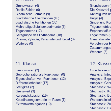
Grundwissen (4)
Grundwissen (
Reelle Zahlen (6)
Die Kreiszahl p
Binomische Formeln (9)
Kreisfiguren 
quadratische Gleichungen (10)
Kugel (4)
quadratische Funktionen (38)
Sinus- und Kos
Mehrstufige Zufallsexperimente (5)
Trigonometrisc
Trigonometrie (17)
Exponentialfun
Satzgruppe des Pythagoras (18)
Logarithmen (9
Prisma, Zylinder, Pyramide und Kegel (3)
Ganzrationale 
Weiteres (0)
Vertiefen der 
Zusammengeset
Weiteres (3)
11. Klasse
12. Klasse
Grundwissen (2)
Grundwissen (
Gebrochenrationale Funktionen (0)
Analysis: Inte
Eigenschaften von Funktionen (12)
Analysis: Expo
Differenzierbarkeit (17)
Analysis: Gebr
Stetigkeit (2)
Stochastik: Wa
Grenzwert (3)
Stochastik: Ko
Kurvendiskussion (19)
Stochastik: Be
Koordinatengeometrie im Raum (1)
Wahrscheinlich
Extremwertaufgaben (10)
Stochastik: Zu
Stochastik: Bi