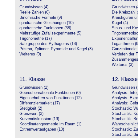
Grundwissen (4)
Grundwissen (
Reelle Zahlen (6)
Die Kreiszahl p
Binomische Formeln (9)
Kreisfiguren 
quadratische Gleichungen (10)
Kugel (4)
quadratische Funktionen (38)
Sinus- und Kos
Mehrstufige Zufallsexperimente (5)
Trigonometrisc
Trigonometrie (17)
Exponentialfun
Satzgruppe des Pythagoras (18)
Logarithmen (9
Prisma, Zylinder, Pyramide und Kegel (3)
Ganzrationale 
Weiteres (0)
Vertiefen der 
Zusammengeset
Weiteres (3)
11. Klasse
12. Klasse
Grundwissen (2)
Grundwissen (
Gebrochenrationale Funktionen (0)
Analysis: Inte
Eigenschaften von Funktionen (12)
Analysis: Expo
Differenzierbarkeit (17)
Analysis: Gebr
Stetigkeit (2)
Stochastik: Wa
Grenzwert (3)
Stochastik: Ko
Kurvendiskussion (19)
Stochastik: Be
Koordinatengeometrie im Raum (1)
Wahrscheinlich
Extremwertaufgaben (10)
Stochastik: Zu
Stochastik: Bi