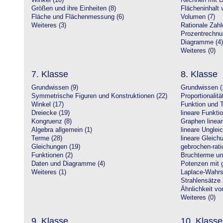
Winkel (10)
Rechnen mit D
Größen und ihre Einheiten (8)
Flächeninhalt 
Fläche und Flächenmessung (6)
Volumen (7)
Weiteres (3)
Rationale Zahl
Prozentrechnu
Diagramme (4)
Weiteres (0)
7. Klasse
8. Klasse
Grundwissen (9)
Grundwissen (
Symmetrische Figuren und Konstruktionen (22)
Proportionalitä
Winkel (17)
Funktion und T
Dreiecke (19)
lineare Funkti
Kongruenz (8)
Graphen linear
Algebra allgemein (1)
lineare Unglei
Terme (28)
lineare Gleic
Gleichungen (19)
gebrochen-rati
Funktionen (2)
Bruchterme un
Daten und Diagramme (4)
Potenzen mit 
Weiteres (1)
Laplace-Wahrsc
Strahlensätze 
Ähnlichkeit vo
Weiteres (0)
9. Klasse
10. Klasse