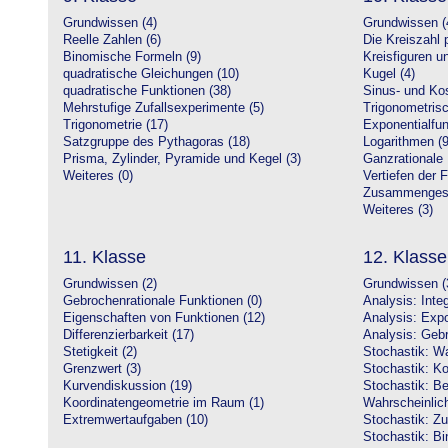
Grundwissen (4)
Grundwissen (
Reelle Zahlen (6)
Die Kreiszahl p
Binomische Formeln (9)
Kreisfiguren 
quadratische Gleichungen (10)
Kugel (4)
quadratische Funktionen (38)
Sinus- und Kos
Mehrstufige Zufallsexperimente (5)
Trigonometrisc
Trigonometrie (17)
Exponentialfun
Satzgruppe des Pythagoras (18)
Logarithmen (9
Prisma, Zylinder, Pyramide und Kegel (3)
Ganzrationale 
Weiteres (0)
Vertiefen der 
Zusammengeset
Weiteres (3)
11. Klasse
12. Klasse
Grundwissen (2)
Grundwissen (
Gebrochenrationale Funktionen (0)
Analysis: Inte
Eigenschaften von Funktionen (12)
Analysis: Expo
Differenzierbarkeit (17)
Analysis: Gebr
Stetigkeit (2)
Stochastik: Wa
Grenzwert (3)
Stochastik: Ko
Kurvendiskussion (19)
Stochastik: Be
Koordinatengeometrie im Raum (1)
Wahrscheinlich
Extremwertaufgaben (10)
Stochastik: Zu
Stochastik: Bi