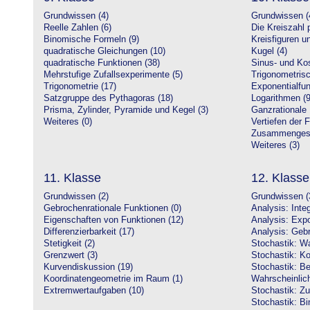
Grundwissen (4)
Grundwissen (
Reelle Zahlen (6)
Die Kreiszahl p
Binomische Formeln (9)
Kreisfiguren 
quadratische Gleichungen (10)
Kugel (4)
quadratische Funktionen (38)
Sinus- und Kos
Mehrstufige Zufallsexperimente (5)
Trigonometrisc
Trigonometrie (17)
Exponentialfun
Satzgruppe des Pythagoras (18)
Logarithmen (9
Prisma, Zylinder, Pyramide und Kegel (3)
Ganzrationale 
Weiteres (0)
Vertiefen der 
Zusammengeset
Weiteres (3)
11. Klasse
12. Klasse
Grundwissen (2)
Grundwissen (
Gebrochenrationale Funktionen (0)
Analysis: Inte
Eigenschaften von Funktionen (12)
Analysis: Expo
Differenzierbarkeit (17)
Analysis: Gebr
Stetigkeit (2)
Stochastik: Wa
Grenzwert (3)
Stochastik: Ko
Kurvendiskussion (19)
Stochastik: Be
Koordinatengeometrie im Raum (1)
Wahrscheinlich
Extremwertaufgaben (10)
Stochastik: Zu
Stochastik: Bi