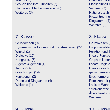
Winkel (10)
Rechnen mit D
Größen und ihre Einheiten (8)
Flächeninhalt 
Fläche und Flächenmessung (6)
Volumen (7)
Weiteres (3)
Rationale Zahl
Prozentrechnu
Diagramme (4)
Weiteres (0)
7. Klasse
8. Klasse
Grundwissen (9)
Grundwissen (
Symmetrische Figuren und Konstruktionen (22)
Proportionalitä
Winkel (17)
Funktion und T
Dreiecke (19)
lineare Funkti
Kongruenz (8)
Graphen linear
Algebra allgemein (1)
lineare Unglei
Terme (28)
lineare Gleic
Gleichungen (19)
gebrochen-rati
Funktionen (2)
Bruchterme un
Daten und Diagramme (4)
Potenzen mit 
Weiteres (1)
Laplace-Wahrsc
Strahlensätze 
Ähnlichkeit vo
Weiteres (0)
9. Klasse
10. Klasse