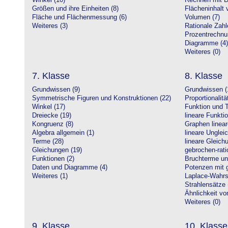
Winkel (10)
Rechnen mit D
Größen und ihre Einheiten (8)
Flächeninhalt 
Fläche und Flächenmessung (6)
Volumen (7)
Weiteres (3)
Rationale Zahl
Prozentrechnu
Diagramme (4)
Weiteres (0)
7. Klasse
8. Klasse
Grundwissen (9)
Grundwissen (
Symmetrische Figuren und Konstruktionen (22)
Proportionalitä
Winkel (17)
Funktion und T
Dreiecke (19)
lineare Funkti
Kongruenz (8)
Graphen linear
Algebra allgemein (1)
lineare Unglei
Terme (28)
lineare Gleic
Gleichungen (19)
gebrochen-rati
Funktionen (2)
Bruchterme un
Daten und Diagramme (4)
Potenzen mit 
Weiteres (1)
Laplace-Wahrsc
Strahlensätze 
Ähnlichkeit vo
Weiteres (0)
9. Klasse
10. Klasse