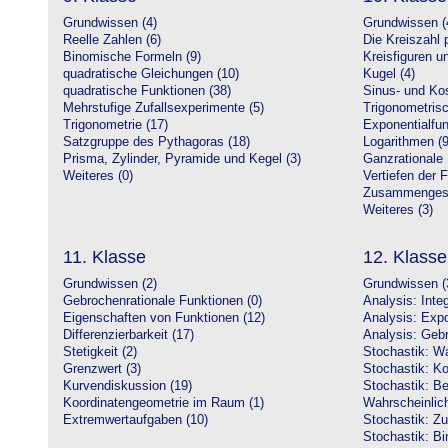
Grundwissen (4)
Grundwissen (
Reelle Zahlen (6)
Die Kreiszahl p
Binomische Formeln (9)
Kreisfiguren 
quadratische Gleichungen (10)
Kugel (4)
quadratische Funktionen (38)
Sinus- und Kos
Mehrstufige Zufallsexperimente (5)
Trigonometrisc
Trigonometrie (17)
Exponentialfun
Satzgruppe des Pythagoras (18)
Logarithmen (9
Prisma, Zylinder, Pyramide und Kegel (3)
Ganzrationale 
Weiteres (0)
Vertiefen der 
Zusammengeset
Weiteres (3)
11. Klasse
12. Klasse
Grundwissen (2)
Grundwissen (
Gebrochenrationale Funktionen (0)
Analysis: Inte
Eigenschaften von Funktionen (12)
Analysis: Expo
Differenzierbarkeit (17)
Analysis: Gebr
Stetigkeit (2)
Stochastik: Wa
Grenzwert (3)
Stochastik: Ko
Kurvendiskussion (19)
Stochastik: Be
Koordinatengeometrie im Raum (1)
Wahrscheinlich
Extremwertaufgaben (10)
Stochastik: Zu
Stochastik: Bi