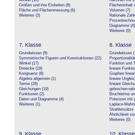
Winkel (10)
Rechnen mit D
Größen und ihre Einheiten (8)
Flächeninhalt 
Fläche und Flächenmessung (6)
Volumen (7)
Weiteres (3)
Rationale Zahl
Prozentrechnu
Diagramme (4)
Weiteres (0)
7. Klasse
8. Klasse
Grundwissen (9)
Grundwissen (
Symmetrische Figuren und Konstruktionen (22)
Proportionalitä
Winkel (17)
Funktion und T
Dreiecke (19)
lineare Funkti
Kongruenz (8)
Graphen linear
Algebra allgemein (1)
lineare Unglei
Terme (28)
lineare Gleic
Gleichungen (19)
gebrochen-rati
Funktionen (2)
Bruchterme un
Daten und Diagramme (4)
Potenzen mit 
Weiteres (1)
Laplace-Wahrsc
Strahlensätze 
Ähnlichkeit vo
Weiteres (0)
9. Klasse
10. Klasse