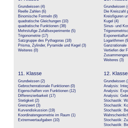
Grundwissen (4)
Grundwissen (
Reelle Zahlen (6)
Die Kreiszahl p
Binomische Formeln (9)
Kreisfiguren 
quadratische Gleichungen (10)
Kugel (4)
quadratische Funktionen (38)
Sinus- und Kos
Mehrstufige Zufallsexperimente (5)
Trigonometrisc
Trigonometrie (17)
Exponentialfun
Satzgruppe des Pythagoras (18)
Logarithmen (9
Prisma, Zylinder, Pyramide und Kegel (3)
Ganzrationale 
Weiteres (0)
Vertiefen der 
Zusammengeset
Weiteres (3)
11. Klasse
12. Klasse
Grundwissen (2)
Grundwissen (
Gebrochenrationale Funktionen (0)
Analysis: Inte
Eigenschaften von Funktionen (12)
Analysis: Expo
Differenzierbarkeit (17)
Analysis: Gebr
Stetigkeit (2)
Stochastik: Wa
Grenzwert (3)
Stochastik: Ko
Kurvendiskussion (19)
Stochastik: Be
Koordinatengeometrie im Raum (1)
Wahrscheinlich
Extremwertaufgaben (10)
Stochastik: Zu
Stochastik: Bi