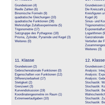
Grundwissen (4)
Grundwissen (
Reelle Zahlen (6)
Die Kreiszahl p
Binomische Formeln (9)
Kreisfiguren 
quadratische Gleichungen (10)
Kugel (4)
quadratische Funktionen (38)
Sinus- und Kos
Mehrstufige Zufallsexperimente (5)
Trigonometrisc
Trigonometrie (17)
Exponentialfun
Satzgruppe des Pythagoras (18)
Logarithmen (9
Prisma, Zylinder, Pyramide und Kegel (3)
Ganzrationale 
Weiteres (0)
Vertiefen der 
Zusammengeset
Weiteres (3)
11. Klasse
12. Klasse
Grundwissen (2)
Grundwissen (
Gebrochenrationale Funktionen (0)
Analysis: Inte
Eigenschaften von Funktionen (12)
Analysis: Expo
Differenzierbarkeit (17)
Analysis: Gebr
Stetigkeit (2)
Stochastik: Wa
Grenzwert (3)
Stochastik: Ko
Kurvendiskussion (19)
Stochastik: Be
Koordinatengeometrie im Raum (1)
Wahrscheinlich
Extremwertaufgaben (10)
Stochastik: Zu
Stochastik: Bi