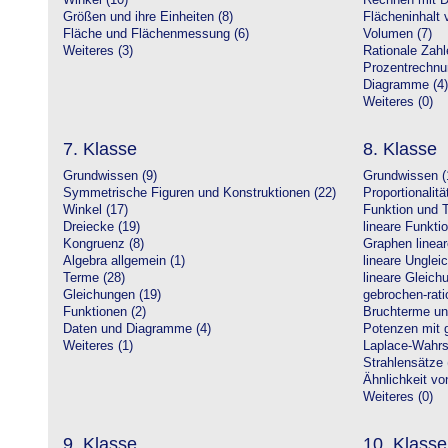
Winkel (10)
Rechnen mit D
Größen und ihre Einheiten (8)
Flächeninhalt 
Fläche und Flächenmessung (6)
Volumen (7)
Weiteres (3)
Rationale Zahl
Prozentrechnu
Diagramme (4)
Weiteres (0)
7. Klasse
8. Klasse
Grundwissen (9)
Grundwissen (
Symmetrische Figuren und Konstruktionen (22)
Proportionalitä
Winkel (17)
Funktion und T
Dreiecke (19)
lineare Funkti
Kongruenz (8)
Graphen linear
Algebra allgemein (1)
lineare Unglei
Terme (28)
lineare Gleic
Gleichungen (19)
gebrochen-rati
Funktionen (2)
Bruchterme un
Daten und Diagramme (4)
Potenzen mit 
Weiteres (1)
Laplace-Wahrsc
Strahlensätze 
Ähnlichkeit vo
Weiteres (0)
9. Klasse
10. Klasse