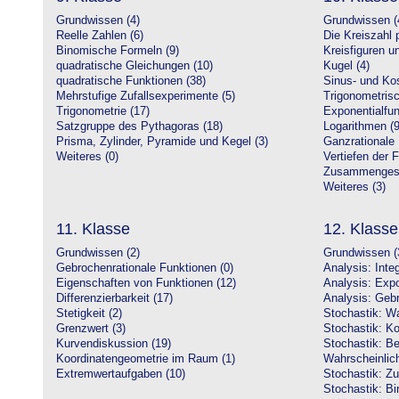
Grundwissen (4)
Grundwissen (
Reelle Zahlen (6)
Die Kreiszahl p
Binomische Formeln (9)
Kreisfiguren 
quadratische Gleichungen (10)
Kugel (4)
quadratische Funktionen (38)
Sinus- und Kos
Mehrstufige Zufallsexperimente (5)
Trigonometrisc
Trigonometrie (17)
Exponentialfun
Satzgruppe des Pythagoras (18)
Logarithmen (9
Prisma, Zylinder, Pyramide und Kegel (3)
Ganzrationale 
Weiteres (0)
Vertiefen der 
Zusammengeset
Weiteres (3)
11. Klasse
12. Klasse
Grundwissen (2)
Grundwissen (
Gebrochenrationale Funktionen (0)
Analysis: Inte
Eigenschaften von Funktionen (12)
Analysis: Expo
Differenzierbarkeit (17)
Analysis: Gebr
Stetigkeit (2)
Stochastik: Wa
Grenzwert (3)
Stochastik: Ko
Kurvendiskussion (19)
Stochastik: Be
Koordinatengeometrie im Raum (1)
Wahrscheinlich
Extremwertaufgaben (10)
Stochastik: Zu
Stochastik: Bi