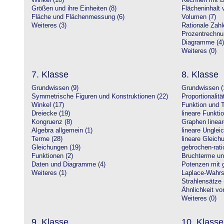
Winkel (10)
Rechnen mit D
Größen und ihre Einheiten (8)
Flächeninhalt 
Fläche und Flächenmessung (6)
Volumen (7)
Weiteres (3)
Rationale Zahl
Prozentrechnu
Diagramme (4)
Weiteres (0)
7. Klasse
8. Klasse
Grundwissen (9)
Grundwissen (
Symmetrische Figuren und Konstruktionen (22)
Proportionalitä
Winkel (17)
Funktion und T
Dreiecke (19)
lineare Funkti
Kongruenz (8)
Graphen linear
Algebra allgemein (1)
lineare Unglei
Terme (28)
lineare Gleic
Gleichungen (19)
gebrochen-rati
Funktionen (2)
Bruchterme un
Daten und Diagramme (4)
Potenzen mit 
Weiteres (1)
Laplace-Wahrsc
Strahlensätze 
Ähnlichkeit vo
Weiteres (0)
9. Klasse
10. Klasse