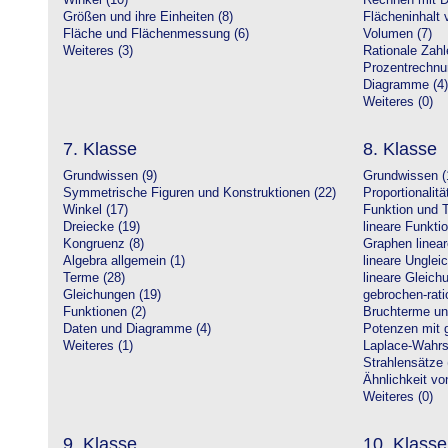
Winkel (10)
Rechnen mit D
Größen und ihre Einheiten (8)
Flächeninhalt 
Fläche und Flächenmessung (6)
Volumen (7)
Weiteres (3)
Rationale Zahl
Prozentrechnu
Diagramme (4)
Weiteres (0)
7. Klasse
8. Klasse
Grundwissen (9)
Grundwissen (
Symmetrische Figuren und Konstruktionen (22)
Proportionalitä
Winkel (17)
Funktion und T
Dreiecke (19)
lineare Funkti
Kongruenz (8)
Graphen linear
Algebra allgemein (1)
lineare Unglei
Terme (28)
lineare Gleic
Gleichungen (19)
gebrochen-rati
Funktionen (2)
Bruchterme un
Daten und Diagramme (4)
Potenzen mit 
Weiteres (1)
Laplace-Wahrsc
Strahlensätze 
Ähnlichkeit vo
Weiteres (0)
9. Klasse
10. Klasse