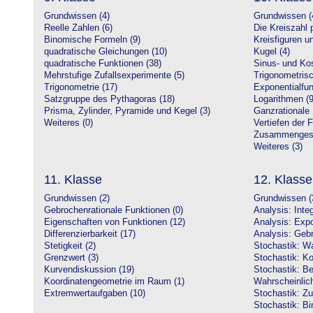
Grundwissen (4)
Grundwissen (
Reelle Zahlen (6)
Die Kreiszahl p
Binomische Formeln (9)
Kreisfiguren 
quadratische Gleichungen (10)
Kugel (4)
quadratische Funktionen (38)
Sinus- und Kos
Mehrstufige Zufallsexperimente (5)
Trigonometrisc
Trigonometrie (17)
Exponentialfun
Satzgruppe des Pythagoras (18)
Logarithmen (9
Prisma, Zylinder, Pyramide und Kegel (3)
Ganzrationale 
Weiteres (0)
Vertiefen der 
Zusammengeset
Weiteres (3)
11. Klasse
12. Klasse
Grundwissen (2)
Grundwissen (
Gebrochenrationale Funktionen (0)
Analysis: Inte
Eigenschaften von Funktionen (12)
Analysis: Expo
Differenzierbarkeit (17)
Analysis: Gebr
Stetigkeit (2)
Stochastik: Wa
Grenzwert (3)
Stochastik: Ko
Kurvendiskussion (19)
Stochastik: Be
Koordinatengeometrie im Raum (1)
Wahrscheinlich
Extremwertaufgaben (10)
Stochastik: Zu
Stochastik: Bi