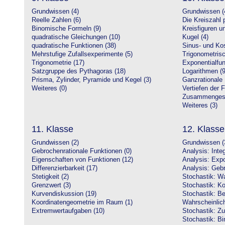
Grundwissen (4)
Grundwissen (
Reelle Zahlen (6)
Die Kreiszahl p
Binomische Formeln (9)
Kreisfiguren 
quadratische Gleichungen (10)
Kugel (4)
quadratische Funktionen (38)
Sinus- und Kos
Mehrstufige Zufallsexperimente (5)
Trigonometrisc
Trigonometrie (17)
Exponentialfun
Satzgruppe des Pythagoras (18)
Logarithmen (9
Prisma, Zylinder, Pyramide und Kegel (3)
Ganzrationale 
Weiteres (0)
Vertiefen der 
Zusammengeset
Weiteres (3)
11. Klasse
12. Klasse
Grundwissen (2)
Grundwissen (
Gebrochenrationale Funktionen (0)
Analysis: Inte
Eigenschaften von Funktionen (12)
Analysis: Expo
Differenzierbarkeit (17)
Analysis: Gebr
Stetigkeit (2)
Stochastik: Wa
Grenzwert (3)
Stochastik: Ko
Kurvendiskussion (19)
Stochastik: Be
Koordinatengeometrie im Raum (1)
Wahrscheinlich
Extremwertaufgaben (10)
Stochastik: Zu
Stochastik: Bi