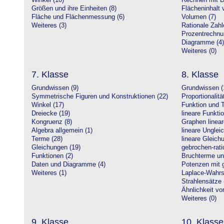
Winkel (10)
Rechnen mit D
Größen und ihre Einheiten (8)
Flächeninhalt 
Fläche und Flächenmessung (6)
Volumen (7)
Weiteres (3)
Rationale Zahl
Prozentrechnu
Diagramme (4)
Weiteres (0)
7. Klasse
8. Klasse
Grundwissen (9)
Grundwissen (
Symmetrische Figuren und Konstruktionen (22)
Proportionalitä
Winkel (17)
Funktion und T
Dreiecke (19)
lineare Funkti
Kongruenz (8)
Graphen linear
Algebra allgemein (1)
lineare Unglei
Terme (28)
lineare Gleic
Gleichungen (19)
gebrochen-rati
Funktionen (2)
Bruchterme un
Daten und Diagramme (4)
Potenzen mit 
Weiteres (1)
Laplace-Wahrsc
Strahlensätze 
Ähnlichkeit vo
Weiteres (0)
9. Klasse
10. Klasse