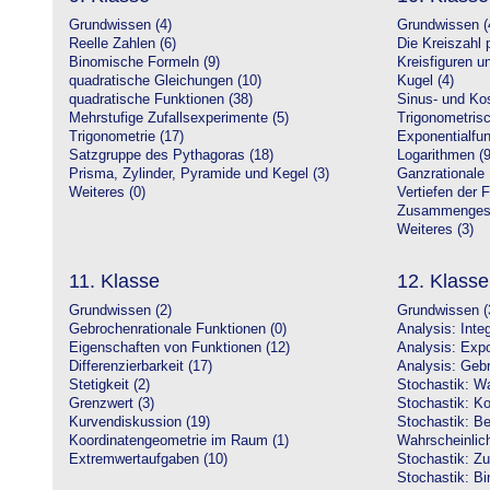
Grundwissen (4)
Grundwissen (
Reelle Zahlen (6)
Die Kreiszahl p
Binomische Formeln (9)
Kreisfiguren 
quadratische Gleichungen (10)
Kugel (4)
quadratische Funktionen (38)
Sinus- und Kos
Mehrstufige Zufallsexperimente (5)
Trigonometrisc
Trigonometrie (17)
Exponentialfun
Satzgruppe des Pythagoras (18)
Logarithmen (9
Prisma, Zylinder, Pyramide und Kegel (3)
Ganzrationale 
Weiteres (0)
Vertiefen der 
Zusammengeset
Weiteres (3)
11. Klasse
12. Klasse
Grundwissen (2)
Grundwissen (
Gebrochenrationale Funktionen (0)
Analysis: Inte
Eigenschaften von Funktionen (12)
Analysis: Expo
Differenzierbarkeit (17)
Analysis: Gebr
Stetigkeit (2)
Stochastik: Wa
Grenzwert (3)
Stochastik: Ko
Kurvendiskussion (19)
Stochastik: Be
Koordinatengeometrie im Raum (1)
Wahrscheinlich
Extremwertaufgaben (10)
Stochastik: Zu
Stochastik: Bi