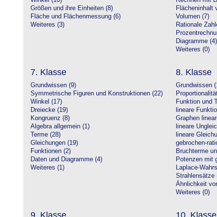
Winkel (10)
Rechnen mit D
Größen und ihre Einheiten (8)
Flächeninhalt 
Fläche und Flächenmessung (6)
Volumen (7)
Weiteres (3)
Rationale Zahl
Prozentrechnu
Diagramme (4)
Weiteres (0)
7. Klasse
8. Klasse
Grundwissen (9)
Grundwissen (
Symmetrische Figuren und Konstruktionen (22)
Proportionalitä
Winkel (17)
Funktion und T
Dreiecke (19)
lineare Funkti
Kongruenz (8)
Graphen linear
Algebra allgemein (1)
lineare Unglei
Terme (28)
lineare Gleic
Gleichungen (19)
gebrochen-rati
Funktionen (2)
Bruchterme un
Daten und Diagramme (4)
Potenzen mit 
Weiteres (1)
Laplace-Wahrsc
Strahlensätze 
Ähnlichkeit vo
Weiteres (0)
9. Klasse
10. Klasse