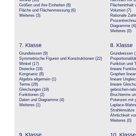
Winkel (10)
Rechnen mit D
Größen und ihre Einheiten (8)
Flächeninhalt 
Fläche und Flächenmessung (6)
Volumen (7)
Weiteres (3)
Rationale Zahl
Prozentrechnu
Diagramme (4)
Weiteres (0)
7. Klasse
8. Klasse
Grundwissen (9)
Grundwissen (
Symmetrische Figuren und Konstruktionen (22)
Proportionalitä
Winkel (17)
Funktion und T
Dreiecke (19)
lineare Funkti
Kongruenz (8)
Graphen linear
Algebra allgemein (1)
lineare Unglei
Terme (28)
lineare Gleic
Gleichungen (19)
gebrochen-rati
Funktionen (2)
Bruchterme un
Daten und Diagramme (4)
Potenzen mit 
Weiteres (1)
Laplace-Wahrsc
Strahlensätze 
Ähnlichkeit vo
Weiteres (0)
9. Klasse
10. Klasse